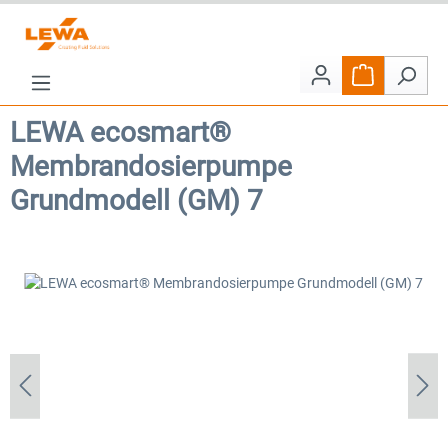
Zum Hauptinhalt springen
Warenkorb e
LEWA ecosmart®
Membrandosierpumpe
Grundmodell (GM) 7
Bildergalerie überspringen