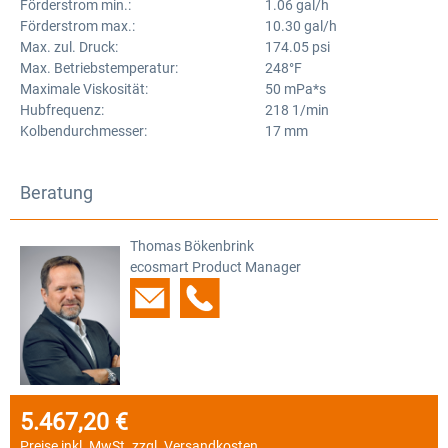
Förderstrom min.:
1.06 gal/h
Förderstrom max.:
10.30 gal/h
Max. zul. Druck:
174.05 psi
Max. Betriebstemperatur:
248°F
Maximale Viskosität:
50 mPa*s
Hubfrequenz:
218 1/min
Kolbendurchmesser:
17 mm
Beratung
Thomas Bökenbrink
ecosmart Product Manager
5.467,20 €
Regulärer Preis:
Preise inkl. MwSt. zzgl. Versandkosten