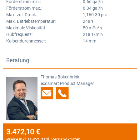
Förderstrom min.:
0.66 gal/h
Förderstrom max.:
6.34 gal/h
Max. zul. Druck:
1,160.30 psi
Max. Betriebstemperatur:
248°F
Maximale Viskosität:
50 mPa*s
Hubfrequenz:
218 1/min
Kolbendurchmesser:
14 mm
Beratung
Thomas Bökenbrink
ecosmart Product Manager
3.472,10 €
Regulärer Preis:
Preise inkl. MwSt. zzgl. Versandkosten