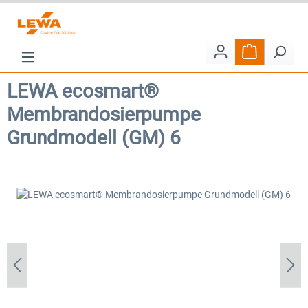
Zum Hauptinhalt springen
Warenkorb e
LEWA ecosmart®
Membrandosierpumpe
Grundmodell (GM) 6
Bildergalerie überspringen