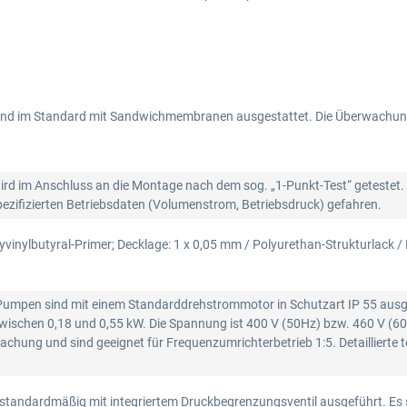
nd im Standard mit Sandwichmembranen ausgestattet. Die Überwachung
 im Anschluss an die Montage nach dem sog. „1-Punkt-Test“ getestet.
pezifizierten Betriebsdaten (Volumenstrom, Betriebsdruck) gefahren.
yvinylbutyral-Primer; Decklage: 1 x 0,05 mm / Polyurethan-Strukturlack /
mpen sind mit einem Standarddrehstrommotor in Schutzart IP 55 ausgerü
zwischen 0,18 und 0,55 kW. Die Spannung ist 400 V (50Hz) bzw. 460 V (6
achung und sind geeignet für Frequenzumrichterbetrieb 1:5. Detaillierte
tandardmäßig mit integriertem Druckbegrenzungsventil ausgeführt. Es 