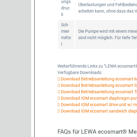
ungs
Überlastungen und Fehlbedienun
druc
arbeiten kann, ohne dass das Ve
k
Sch
mier
Die Pumpe wird mit einem mine
mitte
sind nicht möglich. Für tiefe T
l
Weiterführende Links zu "LEWA ecosmar
Verfügbare Downloads:
Download Betriebsanleitung ecosmar
Download Betriebsanleitung ecosmart
Download Betriebsanleitung ecosmart T
Download IOM ecosmart diaphragm p
Download IOM ecosmart drive unit w/ m
Download IOM ecosmart sandwich diap
FAQs für LEWA ecosmart® Me