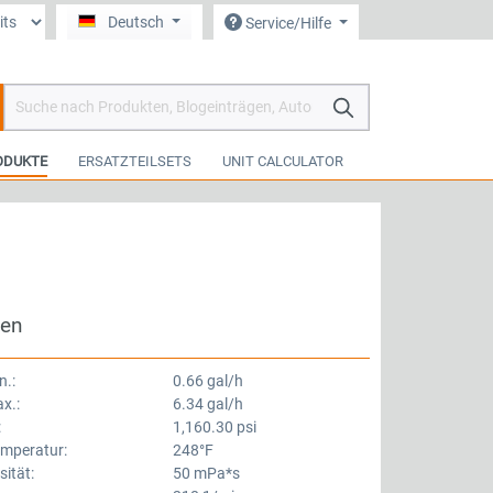
Deutsch
Service/Hilfe
arenkorb enthält 0 Positionen. Der Gesamtwert beträgt 0,00 €.
ODUKTE
ERSATZTEILSETS
UNIT CALCULATOR
ten
n.:
0.66 gal/h
x.:
6.34 gal/h
:
1,160.30 psi
emperatur:
248°F
ität:
50 mPa*s