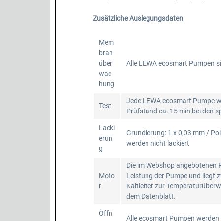
Zusätzliche Auslegungsdaten
Mem
bran
über
Alle LEWA ecosmart Pumpen si
wac
hung
Jede LEWA ecosmart Pumpe wird
Test
Prüfstand ca. 15 min bei den s
Lacki
Grundierung: 1 x 0,03 mm / Pol
erun
werden nicht lackiert
g
Die im Webshop angebotenen Pu
Moto
Leistung der Pumpe und liegt 
r
Kaltleiter zur Temperaturüberw
dem Datenblatt.
Öffn
Alle ecosmart Pumpen werden s