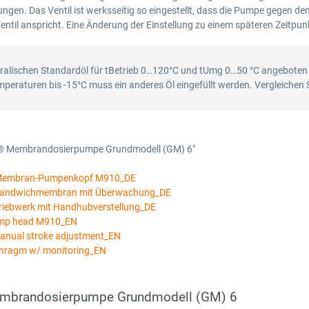
gen. Das Ventil ist werksseitig so eingestellt, dass die Pumpe gegen d
ntil anspricht. Eine Änderung der Einstellung zu einem späteren Zeitpunkt
ralischen Standardöl für tBetrieb 0…120°C und tUmg 0…50 °C angeboten
emperaturen bis -15°C muss ein anderes Öl eingefüllt werden. Vergleichen 
t® Membrandosierpumpe Grundmodell (GM) 6"
t Membran-Pumpenkopf M910_DE
 Sandwichmembran mit Überwachung_DE
riebwerk mit Handhubverstellung_DE
ump head M910_EN
anual stroke adjustment_EN
hragm w/ monitoring_EN
mbrandosierpumpe Grundmodell (GM) 6