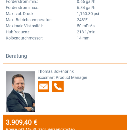
Förderstrom min.:
0.66 gal/h
Förderstrom max.:
6.34 gal/h
Max. zul. Druck:
1,160.30 psi
Max. Betriebstemperatur:
248°F
Maximale Viskosität:
50 mPa*s
Hubfrequenz:
218 1/min
Kolbendurchmesser:
14 mm
Beratung
Thomas Bökenbrink
ecosmart Product Manager
3.909,40 €
Regulärer Preis:
Preise inkl. MwSt. zzgl. Versandkosten