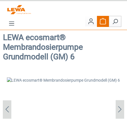
Zum Hauptinhalt springen
Warenkorb e
LEWA ecosmart®
Membrandosierpumpe
Grundmodell (GM) 6
Bildergalerie überspringen