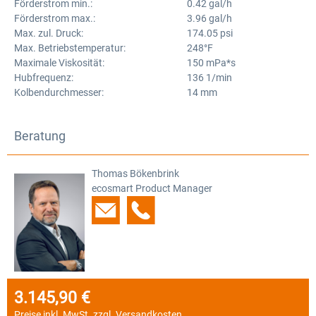
Förderstrom min.:
0.42 gal/h
Förderstrom max.:
3.96 gal/h
Max. zul. Druck:
174.05 psi
Max. Betriebstemperatur:
248°F
Maximale Viskosität:
150 mPa*s
Hubfrequenz:
136 1/min
Kolbendurchmesser:
14 mm
Beratung
Thomas Bökenbrink
ecosmart Product Manager
3.145,90 €
Regulärer Preis:
Preise inkl. MwSt. zzgl. Versandkosten