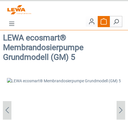
Zum Hauptinhalt springen
Warenkorb e
LEWA ecosmart®
Membrandosierpumpe
Grundmodell (GM) 5
Bildergalerie überspringen