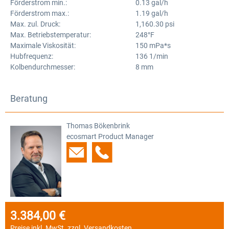
Förderstrom min.:
0.13 gal/h
Förderstrom max.:
1.19 gal/h
Max. zul. Druck:
1,160.30 psi
Max. Betriebstemperatur:
248°F
Maximale Viskosität:
150 mPa*s
Hubfrequenz:
136 1/min
Kolbendurchmesser:
8 mm
Beratung
Thomas Bökenbrink
ecosmart Product Manager
3.384,00 €
Regulärer Preis:
Preise inkl. MwSt. zzgl. Versandkosten