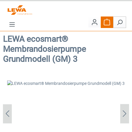
Zum Hauptinhalt springen
Warenkorb e
LEWA ecosmart®
Membrandosierpumpe
Grundmodell (GM) 3
Bildergalerie überspringen