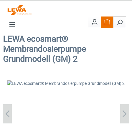
Zum Hauptinhalt springen
Warenkorb e
LEWA ecosmart®
Membrandosierpumpe
Grundmodell (GM) 2
Bildergalerie überspringen