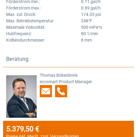
Förderstrom min.:
0.11 gal/h
Förderstrom max.:
0.69 gal/h
Max. zul. Druck:
174.05 psi
Max. Betriebstemperatur:
248°F
Maximale Viskosität:
500 mPa*s
Hubfrequenz:
80 1/min
Kolbendurchmesser:
8 mm
Beratung
Thomas Bökenbrink
ecosmart Product Manager
5.379,50 €
Regulärer Preis:
Preise inkl. MwSt. zzgl. Versandkosten