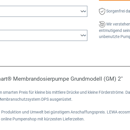
Sorgenfrei d
Wir verstehen
entmutigend sein 
unbenutzte Pumpe
mart® Membrandosierpumpe Grundmodell (GM) 2"
arten Preis für kleine bis mittlere Drücke und kleine Förderströme. Dab
n Membranschutzsystem DPS ausgerüstet.
ür Produktion und Umwelt bei günstigem Anschaffungspreis. LEWA ecosmar
 online Pumpenshop mit kürzesten Lieferzeiten.