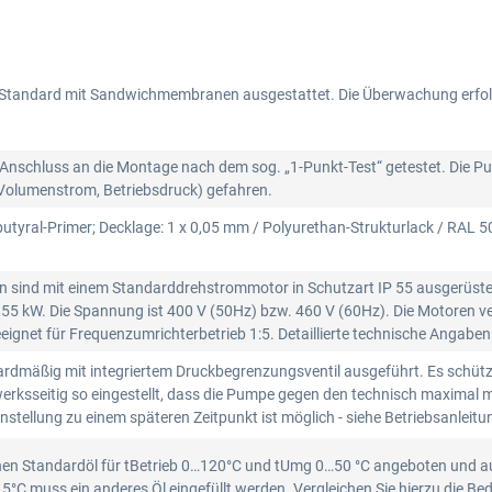
Standard mit Sandwichmembranen ausgestattet. Die Überwachung erfol
schluss an die Montage nach dem sog. „1-Punkt-Test“ getestet. Die Pu
 (Volumenstrom, Betriebsdruck) gefahren.
butyral-Primer; Decklage: 1 x 0,05 mm / Polyurethan-Strukturlack / RAL 5
ind mit einem Standarddrehstrommotor in Schutzart IP 55 ausgerüstet. 
55 kW. Die Spannung ist 400 V (50Hz) bzw. 460 V (60Hz). Die Motoren ver
gnet für Frequenzumrichterbetrieb 1:5. Detaillierte technische Angaben
dmäßig mit integriertem Druckbegrenzungsventil ausgeführt. Es schütz
werksseitig so eingestellt, dass die Pumpe gegen den technisch maximal 
instellung zu einem späteren Zeitpunkt ist möglich - siehe Betriebsanleitu
hen Standardöl für tBetrieb 0…120°C und tUmg 0…50 °C angeboten und au
15°C muss ein anderes Öl eingefüllt werden. Vergleichen Sie hierzu die B