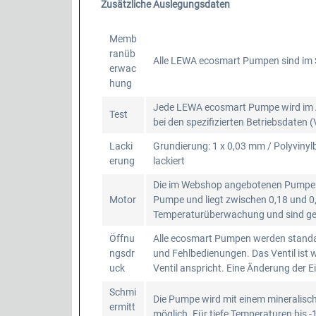
Zusätzliche Auslegungsdaten
Memb
ranüb
Alle LEWA ecosmart Pumpen sind im 
erwac
hung
Jede LEWA ecosmart Pumpe wird im An
Test
bei den spezifizierten Betriebsdaten
Lacki
Grundierung: 1 x 0,03 mm / Polyvinyl
erung
lackiert
Die im Webshop angebotenen Pumpen s
Motor
Pumpe und liegt zwischen 0,18 und 0,
Temperaturüberwachung und sind geei
Öffnu
Alle ecosmart Pumpen werden standar
ngsdr
und Fehlbedienungen. Das Ventil ist 
uck
Ventil anspricht. Eine Änderung der E
Schmi
Die Pumpe wird mit einem mineralisc
ermitt
möglich. Für tiefe Temperaturen bis -