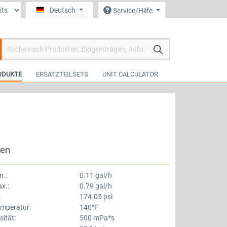
Deutsch
Service/Hilfe
arenkorb enthält 0 Positionen. Der Gesamtwert beträgt 0,00 €.
ODUKTE
ERSATZTEILSETS
UNIT CALCULATOR
ten
n.:
0.11 gal/h
x.:
0.79 gal/h
:
174.05 psi
emperatur:
140°F
ität:
500 mPa*s