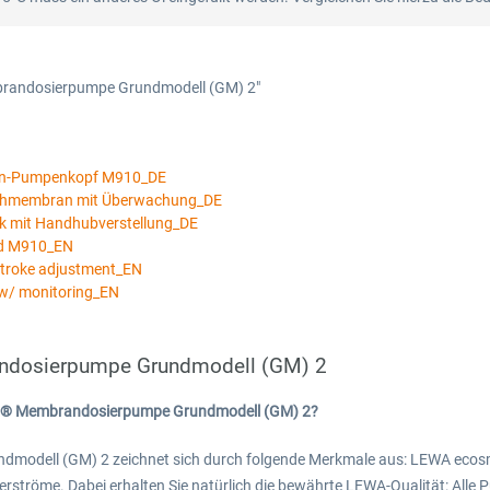
brandosierpumpe Grundmodell (GM) 2"
an-Pumpenkopf M910_DE
ichmembran mit Überwachung_DE
k mit Handhubverstellung_DE
ad M910_EN
stroke adjustment_EN
w/ monitoring_EN
ndosierpumpe Grundmodell (GM) 2
rt® Membrandosierpumpe Grundmodell (GM) 2?
odell (GM) 2 zeichnet sich durch folgende Merkmale aus: LEWA ecos
örderströme. Dabei erhalten Sie natürlich die bewährte LEWA-Qualität: All