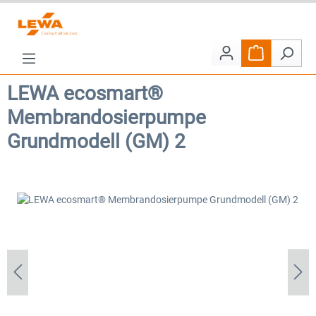
Zum Hauptinhalt springen
Warenkorb e
LEWA ecosmart®
Membrandosierpumpe
Grundmodell (GM) 2
Bildergalerie überspringen