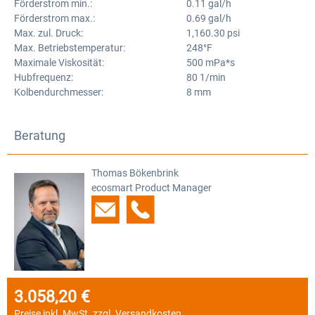
Förderstrom min.:
0.11 gal/h
Förderstrom max.:
0.69 gal/h
Max. zul. Druck:
1,160.30 psi
Max. Betriebstemperatur:
248°F
Maximale Viskosität:
500 mPa*s
Hubfrequenz:
80 1/min
Kolbendurchmesser:
8 mm
Beratung
Thomas Bökenbrink
ecosmart Product Manager
3.058,20 €
Regulärer Preis:
Preise inkl. MwSt. zzgl. Versandkosten